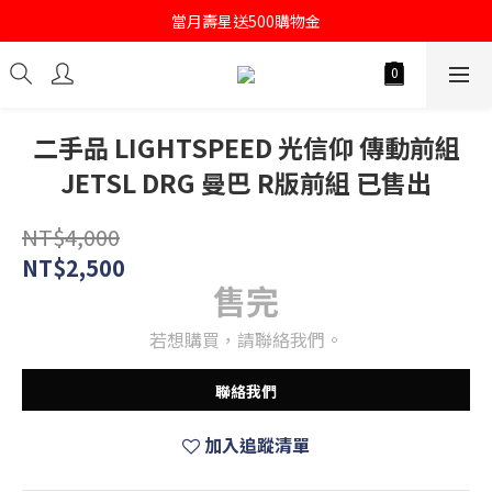
註冊會員即送購物金100
當月壽星送500購物金
註冊會員即送購物金100
二手品 LIGHTSPEED 光信仰 傳動前組
JETSL DRG 曼巴 R版前組 已售出
NT$4,000
NT$2,500
售完
若想購買，請聯絡我們。
聯絡我們
加入追蹤清單