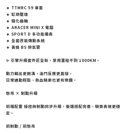
🔹 TTMRC 59 單套
🔹 缸頭整理
🔹 強化曲軸
🔹 ARACER MINI X 電腦
🔹 SPORT D 多功能儀表
🔹 全套改裝傳動系統
🔹 黃蜂 BS 排氣管
✨ 引擎升級套件近全新，使用里程不到 1000KM。
動力輸出更飽滿，油門反應更直接，
日常通勤輕鬆、熱血騎乘也更有樂趣。
懸吊 × 制動升級
前端配置 操控與制動同步升級，後端搭配完善，騎乘表現更穩
定。
前制動 / 前懸吊