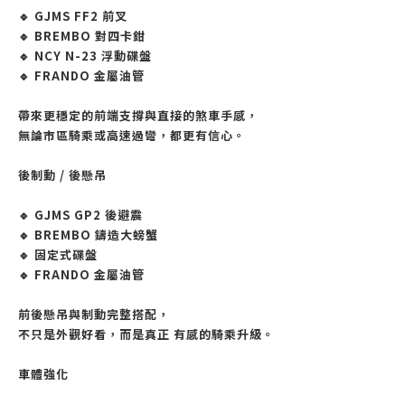
🔹 GJMS FF2 前叉
🔹 BREMBO 對四卡鉗
🔹 NCY N-23 浮動碟盤
🔹 FRANDO 金屬油管
帶來更穩定的前端支撐與直接的煞車手感，
無論市區騎乘或高速過彎，都更有信心。
後制動 / 後懸吊
🔹 GJMS GP2 後避震
🔹 BREMBO 鑄造大螃蟹
🔹 固定式碟盤
🔹 FRANDO 金屬油管
前後懸吊與制動完整搭配，
不只是外觀好看，而是真正 有感的騎乘升級。
車體強化