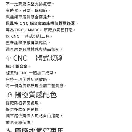
不一定要更換整支排氣管。
有時候，只要一個細節，
就能讓車尾質感全面提升。
巴風特 CNC 鋁合金原廠排氣管尾飾蓋
，
專為 DRG／MMBCU 原廠排氣管打造，
以 CNC 一體式切削工藝，
重新詮釋原廠排氣尾段，
讓車尾更具機械感與精品氛圍。
✨ CNC 一體式切削
採用
鋁合金
，
經五軸 CNC 一體加工成型，
完整呈現俐落切削紋路，
每一個角度都展現金屬工藝質感。
🎨 陽極質感配色
搭配陽極表面處理，
提供多款配色選擇，
讓車尾依照個人風格自由搭配，
展現專屬個性。
🔧 原廠排氣管專用