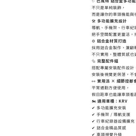
✨
巴風特 鋁合金多功
不只是單純裝飾，
而是讓你的車頭機能與視
🛠️
多功能擴充設計
導航、手機架、行車紀錄
把手空間配置更靈活，
⚙️
鋁合金材質打造
採用鋁合金製作，兼顧
不只實用，整體質感也
🔩
完整配件組
搭配專屬安裝配件設計
安裝後視覺更俐落，不
👀
實用派 × 細節控都
平常通勤方便使用，
假日跑車也能讓車頭看
🏍️
適用車種：KRV
✔ 多功能擴充安裝
✔ 手機架 / 導航支援
✔ 行車紀錄器設備擴充
✔ 鋁合金精品質感
✔ 車頭視覺升級