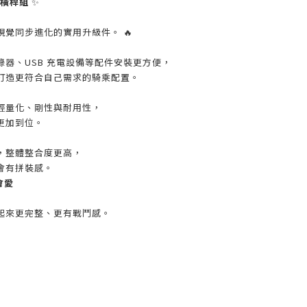
能橫桿組
✨
覺同步進化的實用升級件。 🔥
器、USB 充電設備等配件安裝更方便，
打造更符合自己需求的騎乘配置。
輕量化、剛性與耐用性，
更加到位。
，整體整合度更高，
會有拼裝感。
會愛
起來更完整、更有戰鬥感。