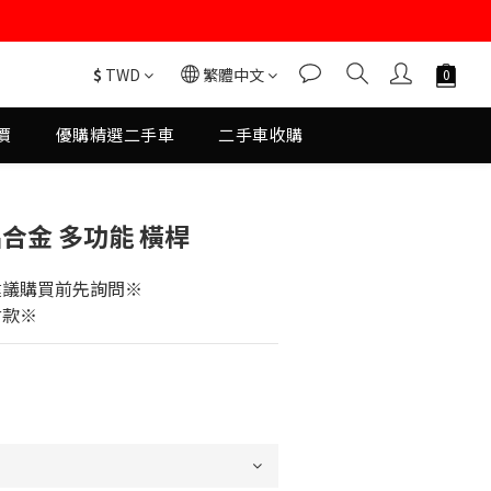
$
TWD
繁體中文
價
優購精選二手車
二手車收購
立即購買
鋁合金 多功能 橫桿
建議購買前先詢問※
付款※