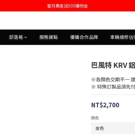
註冊會員即送購物金100
當月壽星送500購物金
註冊會員即送購物金100
部落格
服務據點
優購合作品牌
車輛維修估
巴風特 KRV 
※各顏色交期不一 
※ 特殊訂製品須先
NT$2,700
顏色