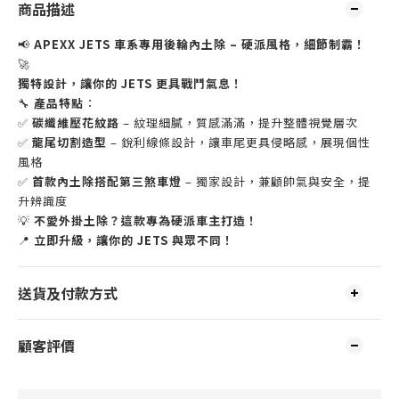
商品描述
📢
APEXX JETS 車系專用後輪內土除 – 硬派風格，細節制霸！
🚀
獨特設計，讓你的 JETS 更具戰鬥氣息！
🔧
產品特點
：
✅
碳纖維壓花紋路
– 紋理細膩，質感滿滿，提升整體視覺層次
✅
龍尾切割造型
– 銳利線條設計，讓車尾更具侵略感，展現個性
風格
✅
首款內土除搭配第三煞車燈
– 獨家設計，兼顧帥氣與安全，提
升辨識度
💡
不愛外掛土除？這款專為硬派車主打造！
📍
立即升級，讓你的 JETS 與眾不同！
送貨及付款方式
顧客評價