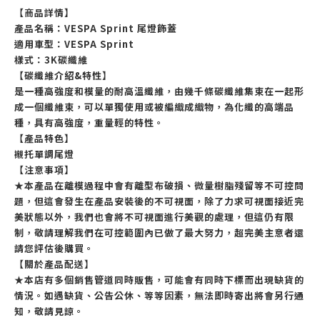
【商品詳情】
產品名稱：VESPA Sprint 尾燈飾蓋
適用車型：VESPA Sprint
樣式：3K碳纖維
【碳纖維介紹&特性】
是一種高強度和模量的耐高溫纖維，由幾千條碳纖維集束在一起形
成一個纖維束，可以單獨使用或被編織成織物，為化纖的高端品
種，具有高強度，重量輕的特性。
【產品特色】
襯托單調尾燈
【注意事項】
★本產品在離模過程中會有離型布破損、微量樹脂殘留等不可控問
題，但這會發生在產品安裝後的不可視面，除了力求可視面接近完
美狀態以外，我們也會將不可視面進行美觀的處理，但這仍有限
制，敬請理解我們在可控範圍內已做了最大努力，超完美主意者還
請您評估後購買。
【關於產品配送】
★本店有多個銷售管道同時販售，可能會有同時下標而出現缺貨的
情況。如遇缺貨、公告公休、等等因素，無法即時寄出將會另行通
知，敬請見諒。