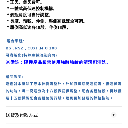
＊正叉、倒叉皆可。
＊一體式高低速控制機構。
＊氣瓶角度可自行調整。
＊長度、預載、伸側、壓側高低速全可調。
＊壓側高低速各18段、伸側18段。
適合車種:
RS , RSZ , CUXI ,MIO 100
可客製化(特殊車種須先詢問)
※備註：陽極產品嚴禁使用強酸強鹼的清潔劑清洗。
產品說明:
避震器本身除了原本伸側調整外，外加氮氣瓶高速初調、低速微調
的功能，每一高速分為十八段做初步調整，配合各種路段，再以低
速十五段微調配合各種路況行駛，達到更加舒適的操控性能。
送貨及付款方式