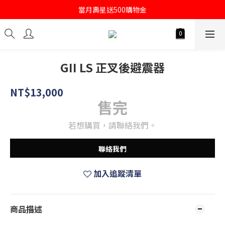
註冊會員即送購物金100
當月壽星送500購物金
註冊會員即送購物金100
GII LS 正叉後避震器
NT$13,000
售完
若想購買，請聯絡我們。
聯絡我們
加入追蹤清單
商品描述