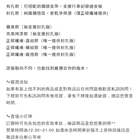
有孔款：可搭配前鏡頭支架，支援行車紀錄器安裝
封孔款：純風鏡造型，更乾淨俐落（僅正碳纖維提供)
霧黑款（無支援封孔版）
亮黑烤漆款（無支援封孔版）
正碳纖維-直紋款（唯一提供封孔版）
正碳纖維-橫紋款（唯一提供封孔版）
正碳纖維-鍛造款（唯一提供封孔版）
改裝取向不同，也能找到最適合你的版本。
🐾購買須知
如果有架上找不到的商品或是對商品以任何問題都歡迎私訓詢問！
下標前可先私訊詢問有無現貨，避免下標後如遇缺貨，擔誤您寶貴
時間。
🐾賣場小叮嚀
訂購時可先告知您的安裝車款，確認商品是您想要的唷^^
營業時間為12:30~21:00 如遇休息時間將於隔天上班時回復訊息
敬請各位耐心等候