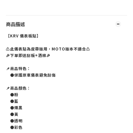
商品描述
【KRV 儀表板貼】
⚠️此儀表貼為皮帶版用，MOTO版本不適合⚠️
🎉下單即送刮板+酒棉🎉
📌商品特色：
●保護原車儀表避免刮傷
📌商品顏色：
●粉
●藍
●燻黑
●黃
●透明
●彩色