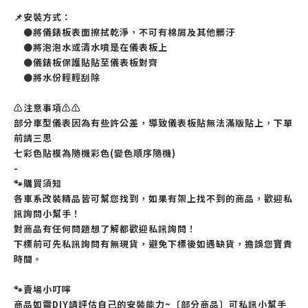
📌安裝方式：
●將儀錶板表面擦拭乾淨，不可有棉屑及其他髒汙
●將泡泡水或清水噴是在儀表板上
●儀錶板保護貼貼至儀表板對齊
●將水份輕輕刮除
⚠️注意事項⚠️⚠️
部分車型儀表因為有些許公差，導致儀表板貼無法滿版貼上，下單
前請三思
七彩色貼模為隨機彩色(變色順序隨機)
-
🐾購買須知
各車系改裝精品皆可幫您找到，如果有架上找不到的商品，歡迎私
訊詢問小幫手！
對商品有任何問題想了解都歡迎私訊詢問！
下標前可先私訊詢問有無現貨，避免下標後如遇缺貨，擔誤您寶貴
時間。
🐾賣場小叮嚀
商品如需DIY請評估自己的安裝能力~〔部分商品〕可私訊小幫手