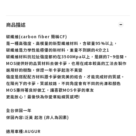
商品描述
碳纖維(carbon fiber 簡稱CF)
是一種高強度、高模量的新型纖維材料，含碳量95%以上，
碳纖維是力學性能極優的新材料，
重量不到鋼的4分之1
碳纖維材料抗拉扯強度都約在3500Mpa以上，是鋼的7~9倍間。
MOS提供好的品質材料去做卡夢，也用在成本較高的工法去製作
選用好的樹酯，保證一年卡夢起泡不黃變
強度是搭配配方材料跟卡夢做完美的結合，才能完成好的質感。
在陽光下的卡夢，質感紋路，不同角度會有不同的光澤和顏色
MOS秉持著良好做工，讓喜歡MOS卡夢的車友
更能放心！最後快為你愛車點綴質感吧!
全台保固一年
保固內容:泛黃 起泡 (非人為因素)
適用車種:AUGUR