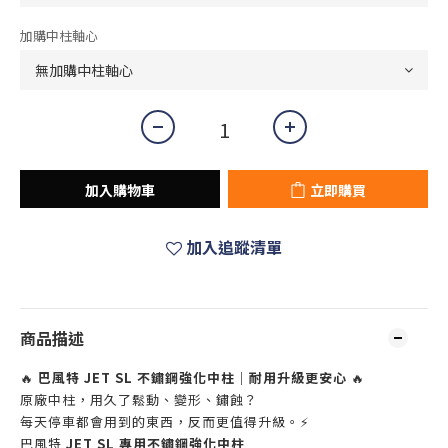
加購中柱軸心
加入購物車
立即購買
加入追蹤清單
商品描述
🔥
巴風特 JET SL 不鏽鋼強化中柱｜耐用升級更安心
🔥
原廠中柱，用久了鬆動、變形、鏽蝕？
每天停車都會用到的東西，反而更值得升級。⚡
巴風特
JET SL 專用不鏽鋼強化中柱