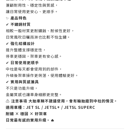
兼顧耐用性、穩定性與質感，
讓日常使用更安心、更順手。
✨
產品特色
✔
不鏽鋼材質
相較一般材質更耐鏽蝕、耐候性更好，
日常風吹日曬雨淋也比較不怕生鏽。
✔
強化結構設計
提升整體支撐穩定性，
停車更穩固，架車更有安心感。
✔
日常使用更順手
中柱是每天都會使用到的部件，
升級後架車操作更俐落，使用體驗更好。
✔
實用與質感兼具
不只是功能升級，
金屬質感也讓車身細節更完整。
⚠️
注意事項
大胎車輛不建議使用，會有輪胎磨到中柱的情況。
適用車種：JET SL / JETSL+ / JETSL SUPERC
耐鏽 × 穩固 × 好架車
日常最有感的實用升級。🔥