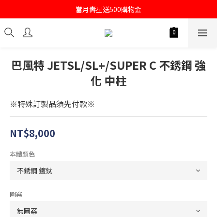
註冊會員即送購物金100
當月壽星送500購物金
註冊會員即送購物金100
巴風特 JETSL/SL+/SUPER C 不銹鋼 強
化 中柱
※特殊訂製品須先付款※
NT$8,000
本體顏色
圖案