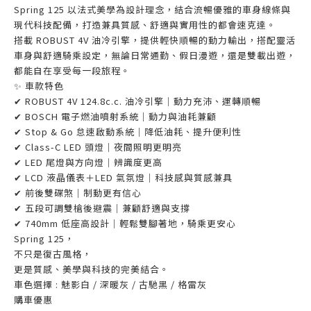
Spring 125 以法式美學為設計理念，結合流暢優雅的車身線條與
現代科技配備，打造兼具質感、舒適與實用性的都會速克達。
搭載 ROBUST 4V 油冷引擎，提供輕快順暢的動力輸出，搭配靈活
車身與舒適騎乘設定，無論日常通勤、假日漫遊，還是雙載出遊，
都能自在享受每一段旅程。
✨ 車款特色
✔ ROBUST 4V 124.8c.c. 油冷引擎｜動力充沛、運轉順暢
✔ BOSCH 電子燃油噴射系統｜動力與油耗兼顧
✔ Stop & Go 怠速啟動系統｜降低油耗、提升便利性
✔ Class-C LED 頭燈｜夜間照明更明亮
✔ LED 尾燈與方向燈｜辨識度更高
✔ LCD 液晶儀表＋LED 氣氛燈｜科技感與質感兼具
✔ 前後雙碟煞｜制動更有信心
✔ 五段可調雙槍後避震｜兼顧舒適與支撐
✔ 740mm 低座高設計｜輕鬆雙腳著地，騎乘更安心
Spring 125，
不只是復古風格，
更是質感、美學與科技的完美結合。
車色選擇 : 魅影白 / 深暖灰 / 古馳黑 / 格雷灰
購車優惠