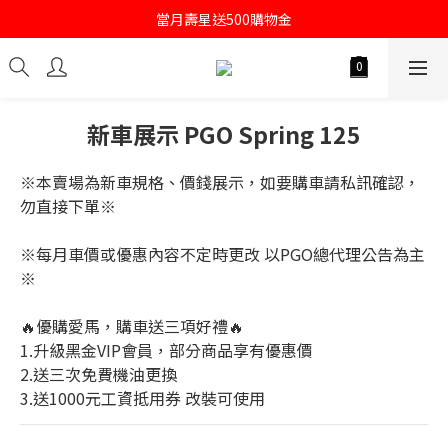
註冊會員即送購物金100
當月壽星送500購物金
註冊會員即送購物金100
新車展示 PGO Spring 125
※本賣場為新車規格、價錢展示，如要購車請私訊確認，
勿直接下單※
※每月車價或優惠內容不定時更改 以PGO總代理公告為主
※
🔥優購愛馬，購車送三項好禮🔥
1.升級黑金VIP會員，部分商品享有優惠價
2.送三次免費機油更換
3.送1000元工資抵用券 改裝可使用