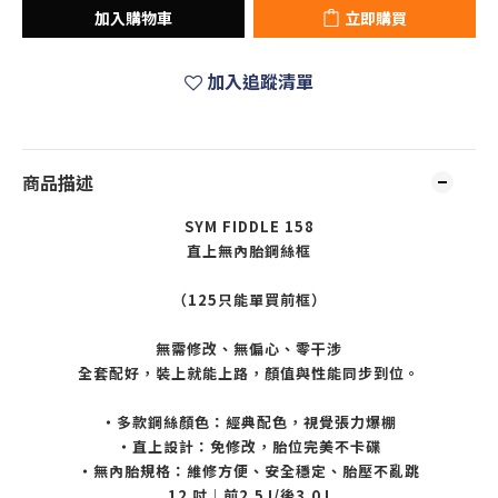
加入購物車
立即購買
加入追蹤清單
商品描述
SYM FIDDLE 158
直上無內胎鋼絲框
（125只能單買前框）
無需修改、無偏心、零干涉
全套配好，裝上就能上路，顏值與性能同步到位。
・多款鋼絲顏色：經典配色，視覺張力爆棚
・直上設計：免修改，胎位完美不卡碟
・無內胎規格：維修方便、安全穩定、胎壓不亂跳
12 吋｜前2.5J/後3.0J