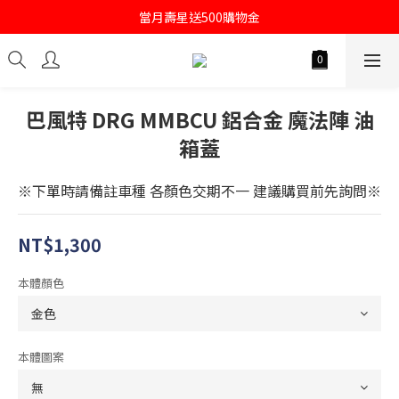
註冊會員即送購物金100
當月壽星送500購物金
註冊會員即送購物金100
巴風特 DRG MMBCU 鋁合金 魔法陣 油
箱蓋
※下單時請備註車種 各顏色交期不一 建議購買前先詢問※
NT$1,300
本體顏色
本體圖案