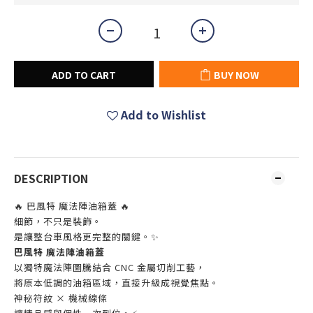
ADD TO CART
BUY NOW
Add to Wishlist
DESCRIPTION
🔥 巴風特 魔法陣油箱蓋 🔥
細節，不只是裝飾。
是讓整台車風格更完整的關鍵。✨
巴風特 魔法陣油箱蓋
以獨特魔法陣圖騰結合 CNC 金屬切削工藝，
將原本低調的油箱區域，直接升級成視覺焦點。
神秘符紋 × 機械線條