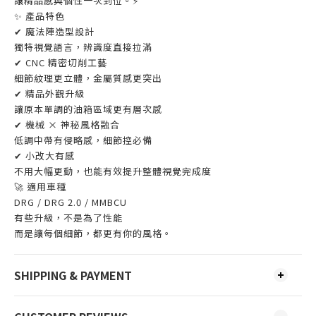
讓精品感與個性一次到位。⚡
✨ 產品特色
✔ 魔法陣造型設計
獨特視覺語言，辨識度直接拉滿
✔ CNC 精密切削工藝
細節紋理更立體，金屬質感更突出
✔ 精品外觀升級
讓原本單調的油箱區域更有層次感
✔ 機械 × 神秘風格融合
低調中帶有侵略感，細節控必備
✔ 小改大有感
不用大幅更動，也能有效提升整體視覺完成度
🚀 適用車種
DRG / DRG 2.0 / MMBCU
有些升級，不是為了性能
而是讓每個細節，都更有你的風格。
SHIPPING & PAYMENT