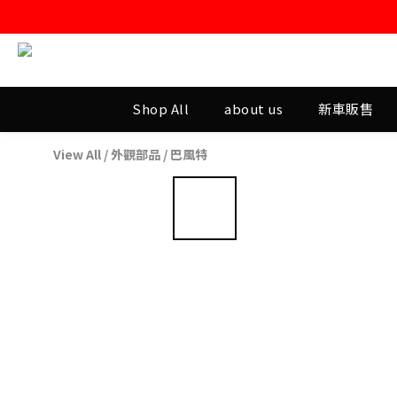
Shop All
about us
新車販售
View All
/
外觀部品
/
巴風特