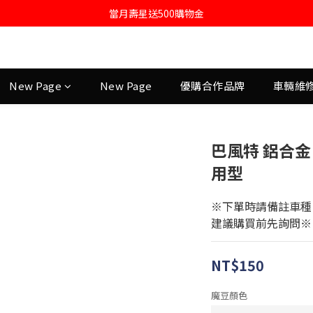
註冊會員即送購物金100
當月壽星送500購物金
註冊會員即送購物金100
New Page
New Page
優購合作品牌
車輛維
巴風特 鋁合金 
用型
※下單時請備註車種 
建議購買前先詢問※
NT$150
魔豆顏色