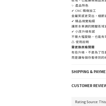
區域，也能展現精品質
✨ 產品特色
✔ CNC 精緻加工
金屬質感更突出，細節
✔ 精品視覺點綴
讓原本單調的開關區域
✔ 小改升級有感
不需大幅變動，也能有
⚠ 使用說明
需更換原廠開關
有些升級，不是為了性
而是讓每個你看得到的
SHIPPING & PAYM
CUSTOMER REVIE