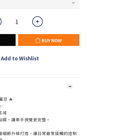
BUY NOW
Add to Wishlist
豆 🔥
✨
區域
點綴，讓車手視覺更完整。
開關細節升級打造，讓日常最常接觸的控制