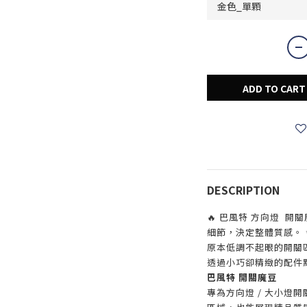
ADD TO CART
DESCRIPTION
🔥 巴風特 方向燈 開關魔
細節，決定整體質感。 
原本低調不起眼的開關
透過小巧卻精緻的配件
巴風特 開關魔豆
專為方向燈 / 大小燈