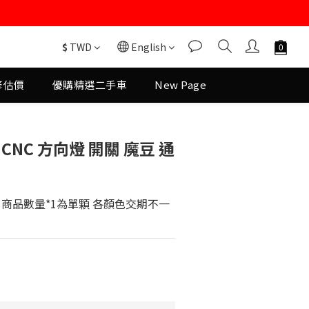
$
TWD
English
修估價
優購精選二手車
New Page
BUY NOW
CNC 方向燈 開關 魔豆 通
商品數量*1為單顆 各顏色交期不一 