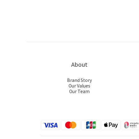
About
Brand Story
Our Values
Our Team