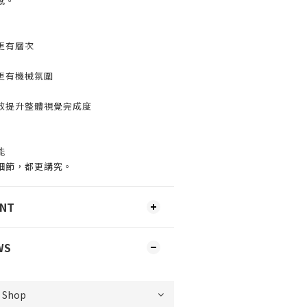
感。
更有層次
更有機械氛圍
效提升整體視覺完成度
能
細節，都更講究。
ENT
WS