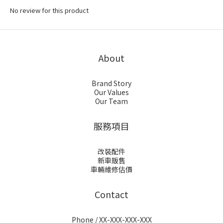
No review for this product
About
Brand Story
Our Values
Our Team
服務項目
改裝配件
新車販售
車輛維修估價
Contact
Phone / XX-XXX-XXX-XXX