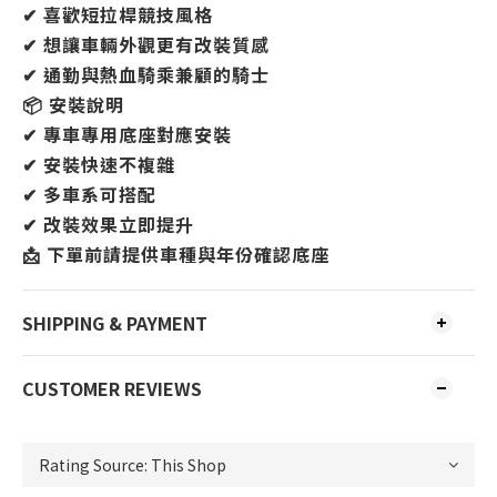
✔ 喜歡短拉桿競技風格
✔ 想讓車輛外觀更有改裝質感
✔ 通勤與熱血騎乘兼顧的騎士
📦 安裝說明
✔ 專車專用底座對應安裝
✔ 安裝快速不複雜
✔ 多車系可搭配
✔ 改裝效果立即提升
📩 下單前請提供車種與年份確認底座
SHIPPING & PAYMENT
CUSTOMER REVIEWS