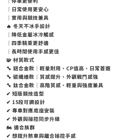
｜停車更便利
｜日常使用更安心
｜實用與競技兼具
🔥 冬天不冰手設計
｜降低金屬冰冷觸感
｜四季騎乘更舒適
｜長時間使用手感更佳
🧩 材質款式
🔧 鋁合金款｜輕量耐用、CP值高、日常首選
🔧 碳纖維款｜質感提升、外觀戰鬥感強
🔧 鈦合金款｜高階質感、輕量與強度兼具
✔ 短版競技造型
✔ 15段可調設計
✔ 專車對應底座安裝
✔ 外觀與操控同步升級
🏍️ 適合族群
✔ 想提升煞車與離合操控手感