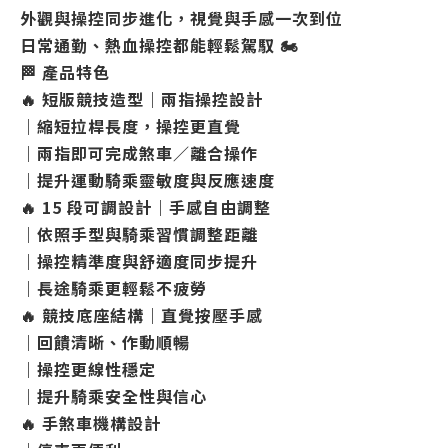
外觀與操控同步進化，視覺與手感一次到位
日常通勤、熱血操控都能輕鬆駕馭 🏍️
🏁 產品特色
🔥 短版競技造型｜兩指操控設計
｜縮短拉桿長度，操控更直覺
｜兩指即可完成煞車／離合操作
｜提升運動騎乘靈敏度與反應速度
🔥 15 段可調設計｜手感自由調整
｜依照手型與騎乘習慣調整距離
｜操控精準度與舒適度同步提升
｜長途騎乘更輕鬆不疲勞
🔥 競技底座結構｜直覺按壓手感
｜回饋清晰、作動順暢
｜操控更線性穩定
｜提升騎乘安全性與信心
🔥 手煞車機構設計