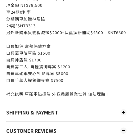
現金價 NT$79,500
享24期0利率
分期購車加贈神盾險
24期*$NT3313
另外新購車貨物稅減徵$2000+汰舊換新補助$4300 = $NT6300
自費加保 富邦保險方案
自費丟車陪車險 $1500
自費神盾險 $1700
自費第三人+自撞駕御專案 $4200
自費車碰車安心PLIS專案 $5000
自費千萬大權駕御專案 $7500
補充說明 車碰車碰撞險 外送員屬營業性質 無法理賠 !
SHIPPING & PAYMENT
CUSTOMER REVIEWS