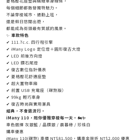
菱格壓花座墊與精緻車身線條，
每個細節都散發獨特魅力。
不論穿梭城市、通勤上班，
還是假日悠閒出遊，
都能成為街頭最有質感的風景。
✨
車款特色
✔ 111.7c.c. 四行程引擎
✔ iMany Logo 定位燈＋圓形復古大燈
✔ LED 前後方向燈
✔ LED 鑽石尾燈
✔ 復古數位指針儀表
✔ 菱格壓花舒適座墊
✔ 超大置物車廂
✔ 前置 USB 充電座（碟煞版）
✔ 99kg 輕巧車身
✔ 復古時尚與實用兼具
經典，不會退流行。
iMany 110，陪你優雅穿梭每一天。🏍️✨
車色選擇 灰銀藍 / 晶鑽銀 / 晨暮綠 / 珍珠白
購車優惠
iMany 110(碟煞) 車價 NT$81,500，購車金現折 NT$2,000 優惠