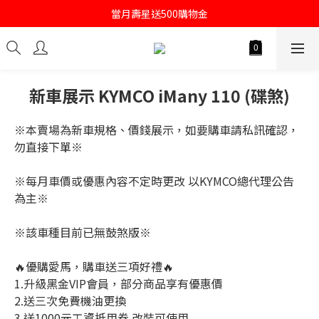
註冊會員即送購物金100
當月壽星送500購物金
註冊會員即送購物金100
新車展示 KYMCO iMany 110 (碟煞)
※本賣場為新車規格、價錢展示，如要購車請私訊確認，
勿直接下單※
※每月車價或優惠內容不定時更改 以KYMCO總代理公告
為主※
※該車種目前已無鼓煞版※
🔥優購愛馬，購車送三項好禮🔥
1.升級黑金VIP會員，部分商品享有優惠價
2.送三次免費機油更換
3.送1000元工資抵用券 改裝可使用