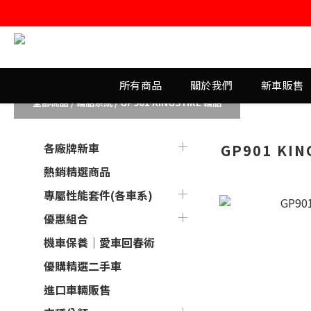
所有商品
關於我們
新車販售
全部商品
/
輪胎系統
/
GP901 KINGSTIRE 輪胎
各廠牌新車
GP901 KIN
熱銷精選商品
專屬性能套件(各車系)
優惠組合
機車保養｜愛車回春術
優購精選二手車
進口車輛販售