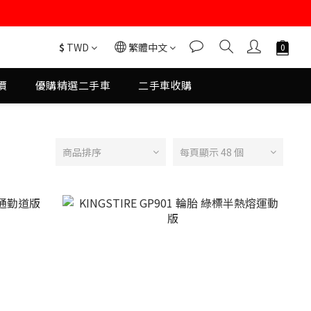
$
TWD
繁體中文
價
優購精選二手車
二手車收購
商品排序
每頁顯示 48 個