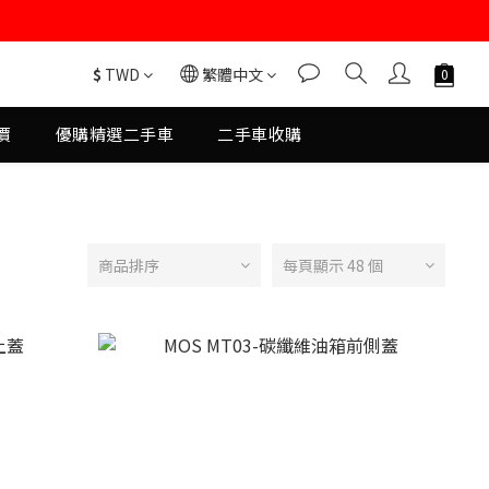
$
TWD
繁體中文
價
優購精選二手車
二手車收購
商品排序
每頁顯示 48 個