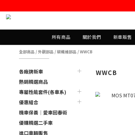
所有商品
關於我們
新車販售
全部商品
/
外觀部品
/
碳纖維部品
/
WWCB
各廠牌新車
WWCB
熱銷精選商品
專屬性能套件(各車系)
優惠組合
機車保養｜愛車回春術
優購精選二手車
進口車輛販售