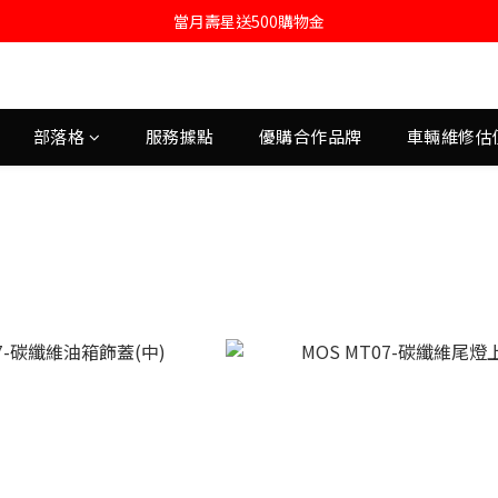
註冊會員即送購物金100
當月壽星送500購物金
註冊會員即送購物金100
部落格
服務據點
優購合作品牌
車輛維修估