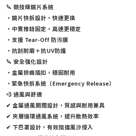
🔪 競技級鏡片系統
・鏡片快拆設計，快速更換
・中置推鈕固定，高速更穩定
・支援 Tear-Off 防污膜
・抗刮耐磨＋抗UV防護
🔪 安全強化設計
・金屬排齒插扣，穩固耐用
・緊急快拆系統（Emergency Release）
💨 通風與舒適
✔ 金屬通風開關設計，質感與耐用兼具
✔ 夾層循環通風系統，提升散熱效率
✔ 下巴罩設計，有效阻擋風沙侵入