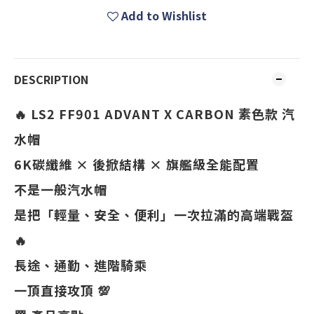
Add to Wishlist
DESCRIPTION
🔥 LS2 FF901 ADVANT X CARBON 素色款 汽
水帽
6K碳纖維 × 後掀結構 × 旗艦級全能配置
不是一般汽水帽
是把「輕量、安全、便利」一次拉滿的高端戰盔
🔥
長途、通勤、進階騎乘
一頂直接攻頂 💯