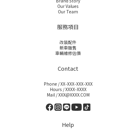
Brand Story
Our Values
Our Team
服務項目
改裝配件
新車販售
車輛維修估價
Contact
Phone / XX-XXX-XXX-XXX
Hours / XXXX-XXXX
Mail / XXX@XXXX.COM
Help