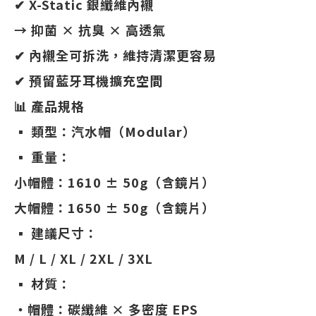
✔ X-Static 銀纖維內襯
→ 抑菌 × 抗臭 × 高透氣
✔ 內襯全可拆洗，維持清潔更容易
✔ 預留藍牙耳機擴充空間
📊 產品規格
▪ 類型：汽水帽（Modular）
▪ 重量：
小帽體：1610 ± 50g（含鏡片）
大帽體：1650 ± 50g（含鏡片）
▪ 建議尺寸：
M / L / XL / 2XL / 3XL
▪ 材質：
・帽體：碳纖維 × 多密度 EPS