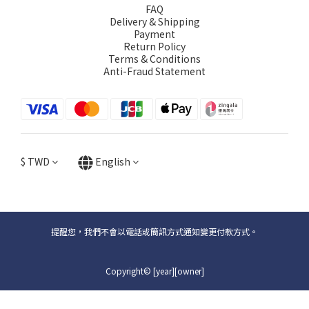
FAQ
Delivery & Shipping
Payment
Return Policy
Terms & Conditions
Anti-Fraud Statement
$
TWD
English
提醒您，我們不會以電話或簡訊方式通知變更付款方式。
Copyright© [year][owner]
BUY NOW