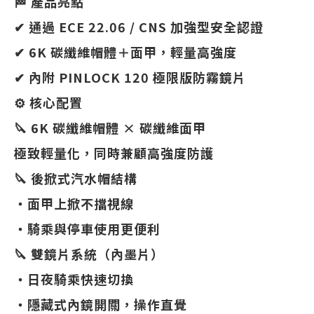
🏁 產品亮點
✔ 通過 ECE 22.06 / CNS 加強型安全認證
✔ 6K 碳纖維帽體＋面甲，輕量高強度
✔ 內附 PINLOCK 120 極限版防霧鏡片
⚙️ 核心配置
🔪 6K 碳纖維帽體 × 碳纖維面甲
極致輕量化，同時兼顧高強度防護
🔪 後掀式汽水帽結構
・面甲上掀不擋視線
・騎乘與停車使用更便利
🔪 雙鏡片系統（內墨片）
・日夜騎乘快速切換
・隱藏式內鏡開關，操作直覺