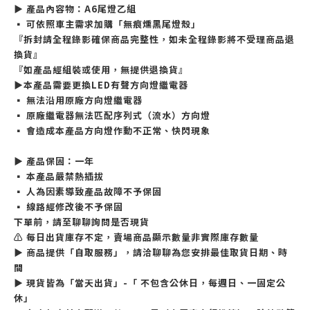
▶ 產品內容物：A6尾燈乙組
▪ 可依照車主需求加購「無痕燻黑尾燈殼」
『拆封請全程錄影確保商品完整性，如未全程錄影將不受理商品退
換貨』
『如產品經組裝或使用，無提供退換貨』
▶本產品需要更換LED有聲方向燈繼電器
▪ 無法沿用原廠方向燈繼電器
▪ 原廠繼電器無法匹配序列式（流水）方向燈
▪ 會造成本產品方向燈作動不正常、快閃現象
▶ 產品保固：一年
▪ 本產品嚴禁熱插拔
▪ 人為因素導致產品故障不予保固
▪ 線路經修改後不予保固
下單前，請至聊聊詢問是否現貨
⚠ 每日出貨庫存不定，賣場商品顯示數量非實際庫存數量
▶ 商品提供「自取服務」，請洽聊聊為您安排最佳取貨日期、時
間
▶ 現貨皆為「當天出貨」-「 不包含公休日，每週日、一固定公
休」