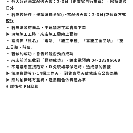
▪ 各大超商基本配送天數：2-3日（由買家自行推算），除特殊節
日外
▪ 若為較急件，建議選擇全家(正常配送天數：2-3日)或郵寄方式
配送
▪ 若無法等待商品，不建議您在本賣場下單
▶ 現場施工工時：來店施工需線上預約
▪ 需提供「姓名」「電話」「施工車種」「需施工全品項」「施
工日期、時間」
▪ 若預約成功，會告知是否預約成功
▪ 來店前若無收到「預約成功」，請來電預約 04-23386669
▪ 不建議您直接跑來，以免現場等候逾時，造成您的困擾
▶ 無現貨需等7-14個工作天， 到貨實際天數依廠商公告為準
▶ 照片拍攝略有差異，產品顏色依實體為準
# 詳情🉑 PM聊聊