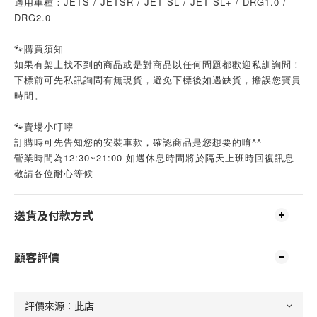
適用車種：JETS / JETSR / JET SL / JET SL+ / DRG1.0 /
DRG2.0
🐾購買須知
如果有架上找不到的商品或是對商品以任何問題都歡迎私訓詢問！
下標前可先私訊詢問有無現貨，避免下標後如遇缺貨，擔誤您寶貴
時間。
🐾賣場小叮嚀
訂購時可先告知您的安裝車款，確認商品是您想要的唷^^
營業時間為12:30~21:00 如遇休息時間將於隔天上班時回復訊息
敬請各位耐心等候
送貨及付款方式
顧客評價