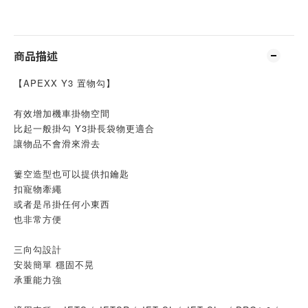
商品描述
【APEXX Y3 置物勾】
有效增加機車掛物空間
比起一般掛勾 Y3掛長袋物更適合
讓物品不會滑來滑去
簍空造型也可以提供扣鑰匙
扣寵物牽繩
或者是吊掛任何小東西
也非常方便
三向勾設計
安裝簡單 穩固不晃
承重能力強