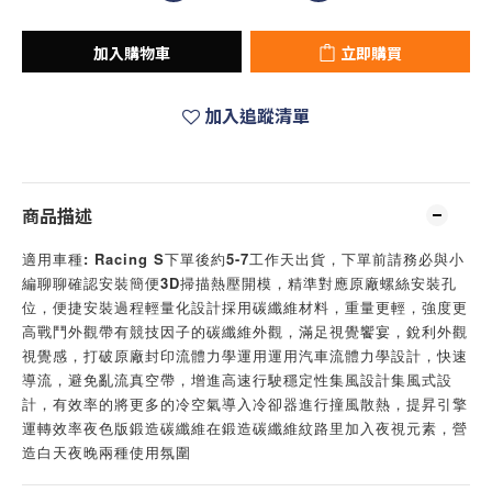
加入購物車
立即購買
加入追蹤清單
商品描述
適用車種: Racing S下單後約5-7工作天出貨，下單前請務必與小
編聊聊確認安裝簡便3D掃描熱壓開模，精準對應原廠螺絲安裝孔
位，便捷安裝過程輕量化設計採用碳纖維材料，重量更輕，強度更
高戰鬥外觀帶有競技因子的碳纖維外觀，滿足視覺饗宴，銳利外觀
視覺感，打破原廠封印流體力學運用運用汽車流體力學設計，快速
導流，避免亂流真空帶，增進高速行駛穩定性集風設計集風式設
計，有效率的將更多的冷空氣導入冷卻器進行撞風散熱，提昇引擎
運轉效率夜色版鍛造碳纖維在鍛造碳纖維紋路里加入夜視元素，營
造白天夜晚兩種使用氛圍