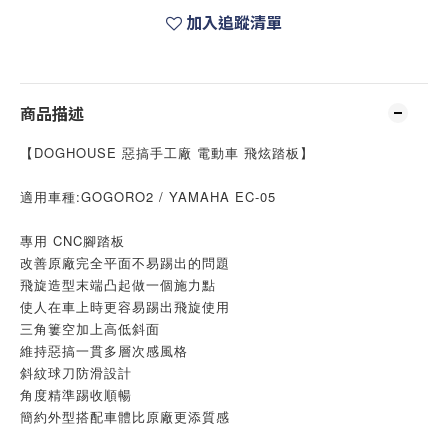
加入追蹤清單
商品描述
【DOGHOUSE 惡搞手工廠 電動車 飛炫踏板】
適用車種:GOGORO2 / YAMAHA EC-05
專用 CNC腳踏板
改善原廠完全平面不易踢出的問題
飛旋造型末端凸起做一個施力點
使人在車上時更容易踢出飛旋使用
三角簍空加上高低斜面
維持惡搞一貫多層次感風格
斜紋球刀防滑設計
角度精準踢收順暢
簡約外型搭配車體比原廠更添質感