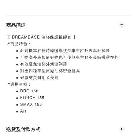
商品描述
【 DREAMBASE 油杯保護橡膠套 】
📍商品特色：
	● 針對機車在長時曝曬導致煞車主缸外表腐蝕掉漆 
	● 可提高外表加值好物也可使煞車主缸不長時曝露在外
	● 有效避免油杯外烤漆剝落
	● 對應四種車型原廠油杯密合度高
	● 矽膠材質耐用又美觀
📍適用車種：
	● DRG 158
	● FORCE 155
	● SMAX 155
	● Ai1
送貨及付款方式