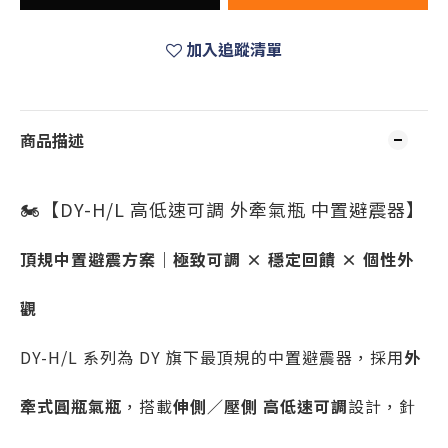
加入追蹤清單
商品描述
🏍️【DY-H/L 高低速可調 外牽氣瓶 中置避震器】
頂規中置避震方案｜極致可調 × 穩定回饋 × 個性外
觀
DY-H/L 系列為 DY 旗下最頂規的中置避震器，採用
外
牽式圓瓶氣瓶
，搭載
伸側／壓側 高低速可調
設計，針