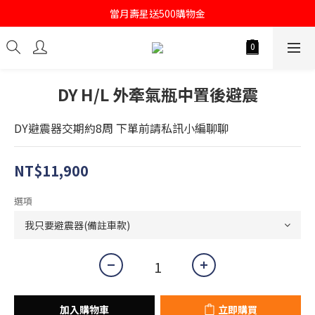
註冊會員即送購物金100
當月壽星送500購物金
註冊會員即送購物金100
DY H/L 外牽氣瓶中置後避震
DY避震器交期約8周 下單前請私訊小編聊聊
NT$11,900
選項
加入購物車
立即購買