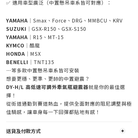
✅ 適用車型廣泛（中置懸吊車系皆可對應）：
YAMAHA
｜Smax、Force、DRG、MMBCU、KRV
SUZUKI
｜GSX-R150、GSX-S150
YAMAHA
｜R15、MT-15
KYMCO
｜酷龍
HONDA
｜MSX
BENELLI
｜TNT135
…等多款中置懸吊車系皆可安裝
想要更穩、更準、更帥的中置避震？
DY-H/L 高低速可調外牽氣瓶避震器
就是你的最佳選
擇！
從街道通勤到賽道熱血，提供全面對應的阻尼調整與極
佳騎感，讓車身每一下回彈
都貼地有感！
送貨及付款方式