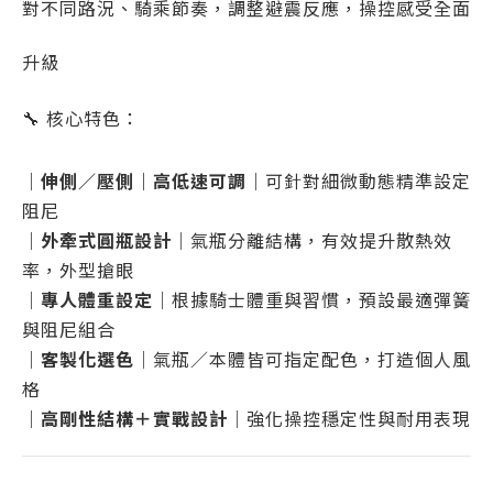
對不同路況、騎乘節奏，調整避震反應，操控感受全面
升級
🔧 核心特色：
｜
伸側／壓側｜高低速可調
｜可針對細微動態精準設定
阻尼
｜
外牽式圓瓶設計
｜氣瓶分離結構，有效提升散熱效
率，外型搶眼
｜
專人體重設定
｜根據騎士體重與習慣，預設最適彈簧
與阻尼組合
｜
客製化選色
｜氣瓶／本體皆可指定配色，打造個人風
格
｜
高剛性結構＋實戰設計
｜強化操控穩定性與耐用表現