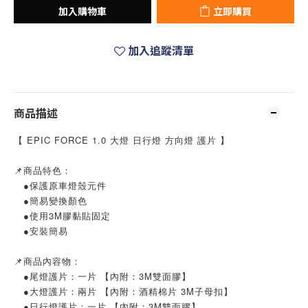
加入購物車
立即購買
加入追蹤清單
商品描述
【 EPIC FORCE 1.0 大燈 日行燈 方向燈 護片 】
📌商品特色：
●保護原車燈殼元件
●簡易變換顏色
●使用3M膠黏貼固定
●安裝簡易
📌商品內容物：
●尾燈護片：一片 【內附：3M雙面膠】
●大燈護片：兩片 【內附：酒精棉片 3M子母扣】
●日行燈護片：一片 【內附：3M雙面膠】