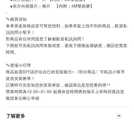
●前方向燈護片：兩片 【內附：3M雙面膠】
-
🐾購買須知
各車系改裝精品皆可幫您找到，如果有架上找不到的商品，歡迎私
訊詢問小幫手！
對商品有任何問題想了解都歡迎私訊詢問！
下標前可先私訊詢問有無現貨，避免下標後如遇缺貨，擔誤您寶貴
時間。
🐾賣場小叮嚀
商品如需DIY請評估自己的安裝能力~〔部分商品〕可私訊小幫手
提供安裝教學！
訂購時可先告知您的安裝車款，確認商品是您想要的唷^^
營業時間為12:30~21:00 如遇休息時間將於隔天上班時回復訊息
敬請各位耐心等候
了解更多