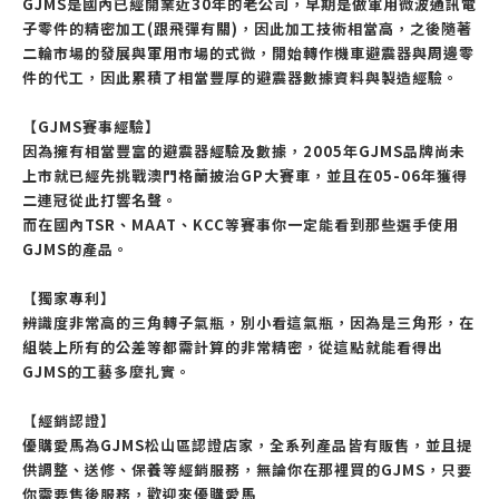
GJMS是國內已經開業近30年的老公司，早期是做軍用微波通訊電
子零件的精密加工(跟飛彈有關)，因此加工技術相當高，之後隨著
二輪市場的發展與軍用市場的式微，開始轉作機車避震器與周邊零
件的代工，因此累積了相當豐厚的避震器數據資料與製造經驗。
【GJMS賽事經驗】
因為擁有相當豐富的避震器經驗及數據，2005年GJMS品牌尚未
上市就已經先挑戰澳門格蘭披治GP大賽車，並且在05-06年獲得
二連冠從此打響名聲。
而在國內TSR、MAAT、KCC等賽事你一定能看到那些選手使用
GJMS的產品。
【獨家專利】
辨識度非常高的三角轉子氣瓶，別小看這氣瓶，因為是三角形，在
組裝上所有的公差等都需計算的非常精密，從這點就能看得出
GJMS的工藝多麼扎實。
【經銷認證】
優購愛馬為GJMS松山區認證店家，全系列產品皆有販售，並且提
供調整、送修、保養等經銷服務，無論你在那裡買的GJMS，只要
你需要售後服務，歡迎來優購愛馬