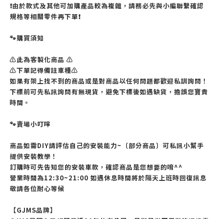
❗️由於款式及其他可加購產品較為複雜，請務必先與小編聯繫確認
規格等相關零件再下單❗️
🐾購買須知
⚠️此為客製化商品 ⚠️
⚠️下單記得備註車種⚠️
如果有架上找不到的商品或是對商品以任何問題都歡迎私訓詢問！
下標前可先私訊詢問有無現貨，避免下標後如遇缺貨，擔誤您寶貴
時間。
🐾賣場小叮嚀
商品如需DIY請評估自己的安裝能力~〔部分商品〕可私訊小幫手
提供安裝教學！
訂購時可先告知您的安裝車款，確認商品是您想要的唷^^
營業時間為12:30~21:00 如遇休息時間將於隔天上班時回復訊息
敬請各位耐心等候
【GJMS品牌】