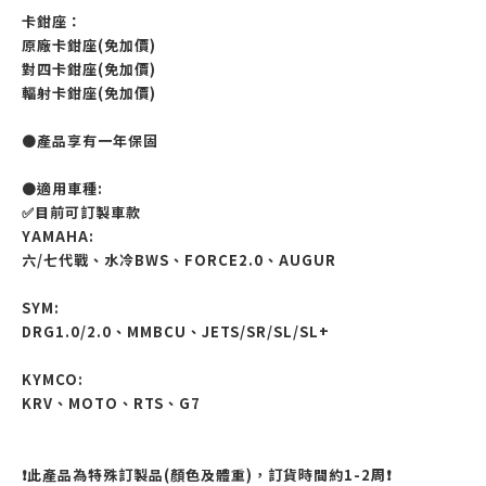
卡鉗座：
原廠卡鉗座(免加價)
對四卡鉗座(免加價)
輻射卡鉗座
(免加價)
●產品享有一年保固
●適用車種:
✅目前可訂製車款
YAMAHA:
六/七代戰、水冷BWS、FORCE2.0、AUGUR
SYM:
DRG1.0/2.0、MMBCU、JETS/SR/SL/SL+
KYMCO:
KRV、MOTO、RTS
、G7
❗️此產品為特殊訂製品(顏色及體重)，訂貨時間約1-2周❗️