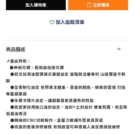
加入購物車
立即購買
加入追蹤清單
商品描述
📌產品特色：
●伸側可調、壓側高低速可調
●前叉採用油壓彈簧式基礎設定 高階款活塞專利 山道賽道不軟
腳
●全客制化設定 依照車主體重、喜愛的顏色、騎乘的習慣 打造
專屬避震器
●多層次彈片設定，讓避震器更具優秀的性能
●氣密更採用進口油封設定，油封+土封設計 雙重防護，完全降
低漏油情況
●精緻的CNC切銷製作，金屬刀痕讓外型更具質感
●完善的售後保修服務 有問題皆可與客服人員反應健檢維修