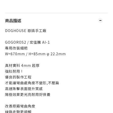
商品描述
DOGHOUSE 惡搞手工廠
GOGOROS2 / 宏佳騰 AI-1
專用改裝細把
W=670mm / H=85mm φ 22.2mm
真材實料 4mm 超厚
強壯耐用 !
優良的製作工程
才能讓彎曲處角度不變形,不壓扁
高速珠擊表面提升質感
陽極效果更光亮耐用好保養
改善原廠彎曲角度
線路走勢更順暢