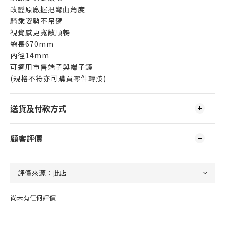
改變原廠握把彎曲角度
騎乘姿勢不吊臂
視覺感更寬敞順暢
總長670mm
內徑14mm
可適用市售端子與端子鏡
(規格不符亦可購買零件轉接)
送貨及付款方式
顧客評價
尚未有任何評價