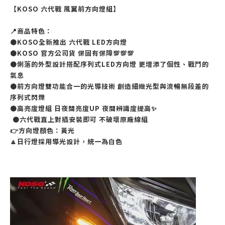
【KOSO 六代戰 風翼前方向燈組】
📍商品特色：
●KOSO全新推出 六代戰 LED方向燈
●KOSO 官方公司貨 保固有保障💯💯💯
●俐落的外型設計搭配序列式LED方向燈 更增添了個性、戰鬥的
氣息
●前方向燈雙功能合一的光導技術 創造細緻光型與流暢無段差的
序列式閃爍
●高亮度燈組 日夜間亮度UP 夜間辨識度提高✨
⁡ ●六代戰直上對插安裝即可 不破壞原廠線組
👉方向燈顏色：黃光
🔼日行燈採用導光設計，統一為白色