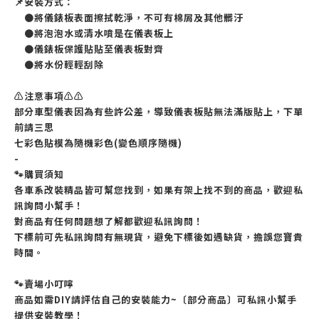
📌安裝方式：
●將儀錶板表面擦拭乾淨，不可有棉屑及其他髒汙
●將泡泡水或清水噴是在儀表板上
●儀錶板保護貼貼至儀表板對齊
●將水份輕輕刮除
⚠️注意事項⚠️⚠️
部分車型儀表因為有些許公差，導致儀表板貼無法滿版貼上，下單
前請三思
七彩色貼模為隨機彩色(變色順序隨機)
-
🐾購買須知
各車系改裝精品皆可幫您找到，如果有架上找不到的商品，歡迎私
訊詢問小幫手！
對商品有任何問題想了解都歡迎私訊詢問！
下標前可先私訊詢問有無現貨，避免下標後如遇缺貨，擔誤您寶貴
時間。
🐾賣場小叮嚀
商品如需DIY請評估自己的安裝能力~〔部分商品〕可私訊小幫手
提供安裝教學！