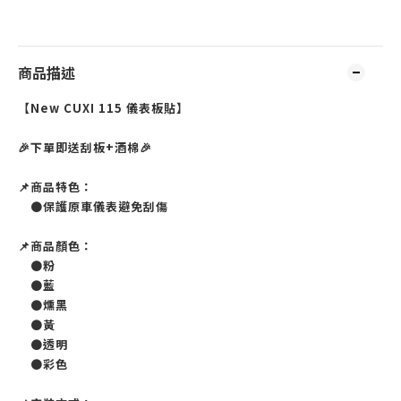
商品描述
【New CUXI 115 儀表板貼】
🎉下單即送刮板+酒棉🎉
📌商品特色：
●保護原車儀表避免刮傷
📌商品顏色：
●粉
●藍
●燻黑
●黃
●透明
●彩色