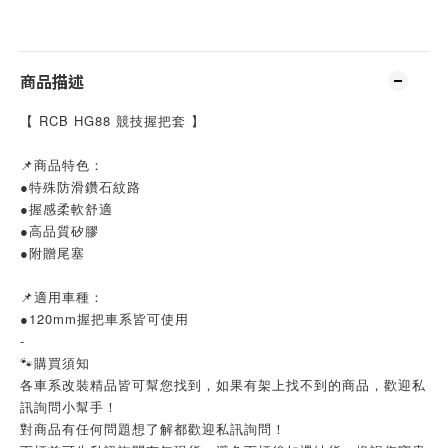
商品描述
【 RCB HG88 競技握把套 】
📌商品特色：
●特殊防滑鑽石紋路
●握感柔軟舒適
●高品質矽膠
●附贈尾塞
📌適用車種：
●120mm握把車系皆可使用
-
🐾購買須知
各車系改裝精品皆可幫您找到，如果有架上找不到的商品，歡迎私
訊詢問小幫手！
對商品有任何問題想了解都歡迎私訊詢問！