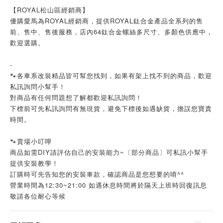
【ROYAL松山區經銷商】
優購愛馬為ROYAL經銷商，提供ROYAL鈦合金產品全系列的售
前、售中、售後服務，店內64鈦合金螺絲多尺寸、多顏色供應中，
歡迎選購。
-
🐾各車系改裝精品皆可幫您找到，如果有架上找不到的商品，歡迎
私訊詢問小幫手！
對商品有任何問題想了解都歡迎私訊詢問！
下標前可先私訊詢問有無現貨，避免下標後如遇缺貨，擔誤您寶貴
時間。
🐾賣場小叮嚀
商品如需DIY請評估自己的安裝能力~〔部分商品〕可私訊小幫手
提供安裝教學！
訂購時可先告知您的安裝車款，確認商品是您想要的唷^^
營業時間為12:30~21:00 如遇休息時間將於隔天上班時回復訊息
敬請各位耐心等候