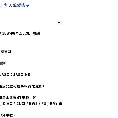
加入追蹤清單
 20W40/MB/0.9L 機油
4 經濟型
加劑
JASO：JASO MB
溫及兒童可輕易取得之處所）
適用全系列4T車種，如
CIAO / CUXI / BWS / RS / RAY 車
部分車款，