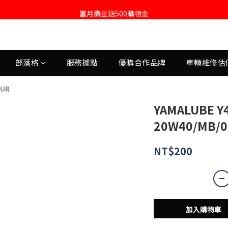
註冊會員即送購物金100
當月壽星送500購物金
註冊會員即送購物金100
部落格
服務據點
優購合作品牌
車輛維修估
GUR
YAMALUBE 
20W40/MB/0
NT$200
加入購物車