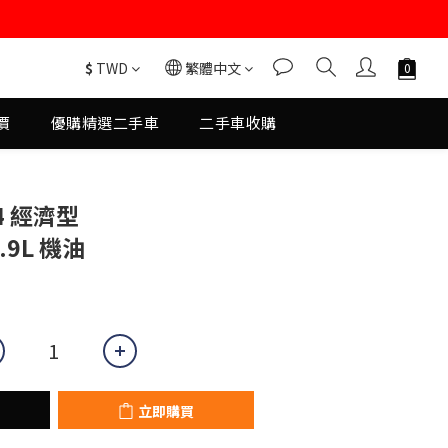
$
TWD
繁體中文
價
優購精選二手車
二手車收購
立即購買
Y4 經濟型
.9L 機油
立即購買