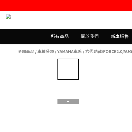
所有商品
關於我們
新車販售
全部商品
/
車種分類
/
YAMAHA車系
/
六代勁戰/FORCE2.0/AU