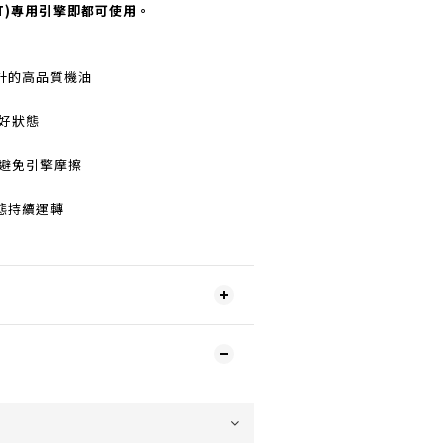
T)專用引擎即都可使用。
設計的高品質機油
好狀態
 避免引擎摩擦
態持續運轉