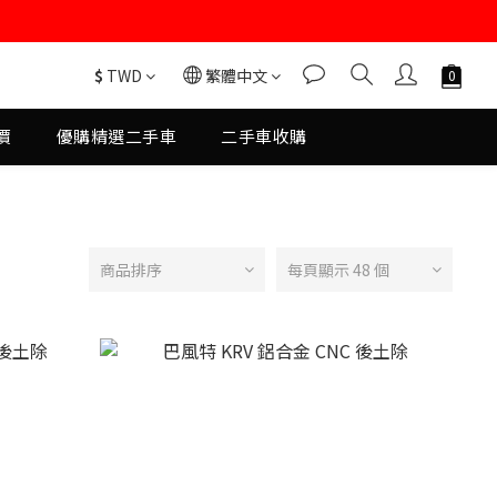
$
TWD
繁體中文
價
優購精選二手車
二手車收購
商品排序
每頁顯示 48 個