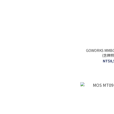
GOWORKS MM
(含牌
NT$8,