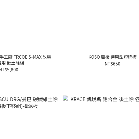
手工廠 FRCOE S-MAX 改裝
KOSO 風梭 通用型短牌板
骨用 後土除組
NT$650
NT$5,800