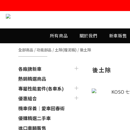
所有商品
關於我們
新車販售
全部商品
/
功能部品
/
土除(擋泥板)
/
後土除
各廠牌新車
後土除
熱銷精選商品
專屬性能套件(各車系)
優惠組合
機車保養｜愛車回春術
優購精選二手車
進口車輛販售