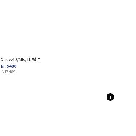
 SX 10w40/MB/1L 機油
NT$400
NT$489
1