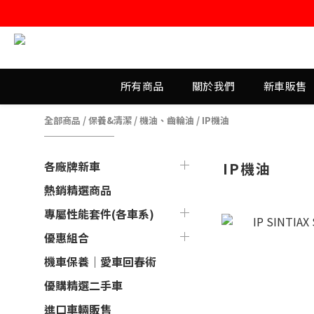
所有商品
關於我們
新車販售
全部商品
/
保養&清潔
/
機油、齒輪油
/
IP機油
各廠牌新車
IP機油
熱銷精選商品
專屬性能套件(各車系)
優惠組合
機車保養｜愛車回春術
優購精選二手車
進口車輛販售