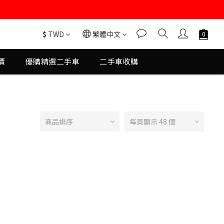
$
TWD
繁體中文
價
優購精選二手車
二手車收購
商品排序
每頁顯示 48 個