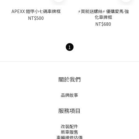
APEXX 鎧甲小七碼車牌框
⚡買就送螺絲⚡ 優購愛馬 強
化車牌框
NT$500
NT$680
1
關於我們
品牌故事
服務項目
改裝配件
新車販售
車輛維修估價