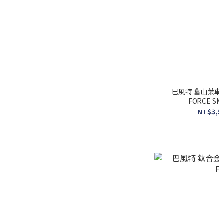
巴風特 舊山葉車
FORCE 
NT$3,