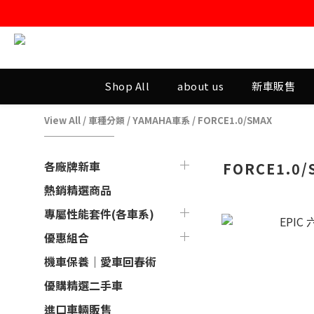
Shop All
about us
新車販售
View All
/
車種分類
/
YAMAHA車系
/
FORCE1.0/SMAX
各廠牌新車
FORCE1.0/
熱銷精選商品
專屬性能套件(各車系)
優惠組合
機車保養｜愛車回春術
優購精選二手車
進口車輛販售