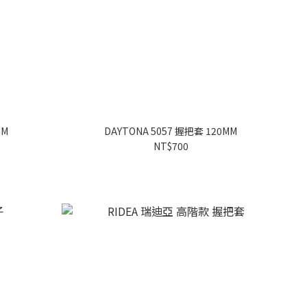
MM
DAYTONA 5057 握把套 120MM
NT$700