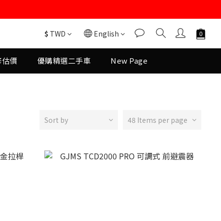
$
TWD
English
修估價
優購精選二手車
New Page
Sort by
48 Items per page