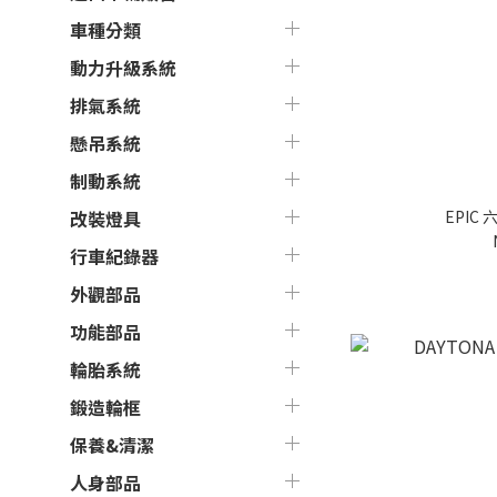
車種分類
動力升級系統
排氣系統
懸吊系統
制動系統
EPIC
改裝燈具
行車紀錄器
外觀部品
功能部品
輪胎系統
鍛造輪框
保養&清潔
人身部品