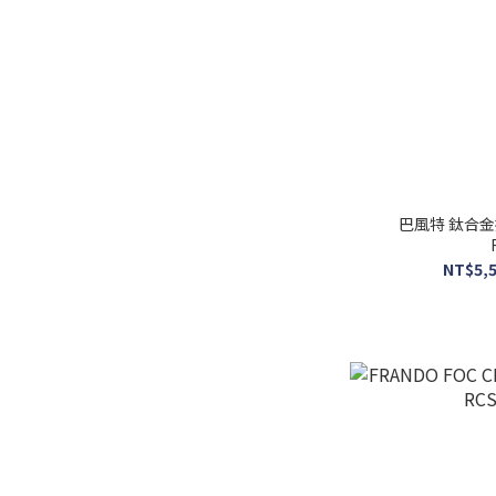
巴風特 鈦合金把
NT$5,5