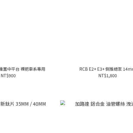
C 手機置中平台 裸把車系專用
RCB E2+ E3+ 側推總泵 14
NT$900
NT$1,800