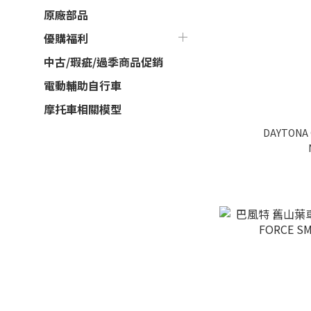
原廠部品
優購福利
中古/瑕疵/過季商品促銷
電動輔助自行車
摩托車相關模型
DAYTONA