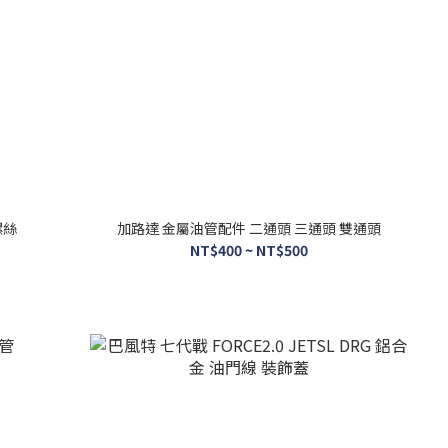
螺絲
加路達 金屬油管配件 二通頭 三通頭 雙通頭
NT$400 ~ NT$500